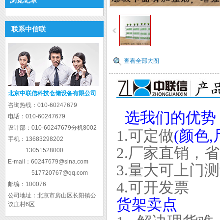
浏览记录
联系中信联
查看全部大图
北京中联信科技仓储设备有限公司
咨询热线：
010-60247679
选我们的优势
电话：
010-60247679
设计部：
010-60247679分机8002
1.
可定做
(
颜色
,
手机：
13683298202
2.
厂家直销，省
13051528000
E-mail：
60247679@sina.com
3.
量大可上门测
517720767@qq.com
4.
可开发票
邮编：
100076
公司地址：
北京市房山区长阳镇公
货架卖点
议庄村6区