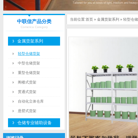
当前位置:
首页
»
金属货架系列
»
轻型仓储
中联信产品分类
Comerica Category
金属货架系列
轻型仓储货架
中型仓储货架
重型仓储货架
阁楼式货架
贯通式货架
自动化立体仓库
悬臂式货架
仓储专业辅助设备