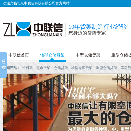
欢迎光临北京中联信科技有限公司官方网站!
10年货架制造行业经验
您身边的货架专家
中联信首页
轻型仓储货架
中型仓储货架
重型仓储
热销产品：
资料架
超市货架
仓储货架
轻型仓库货架
重型仓储货架
库房货