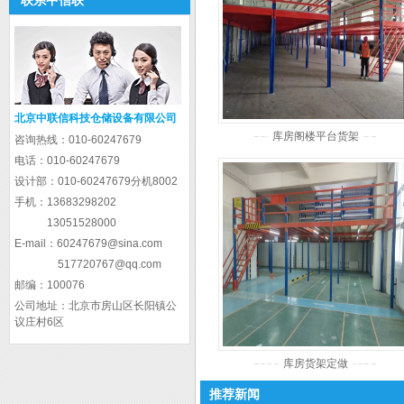
联系中信联
北京中联信科技仓储设备有限公司
库房阁楼平台货架
咨询热线：
010-60247679
电话：
010-60247679
设计部：
010-60247679分机8002
手机：
13683298202
13051528000
E-mail：
60247679@sina.com
517720767@qq.com
邮编：
100076
公司地址：
北京市房山区长阳镇公
议庄村6区
库房货架定做
推荐新闻