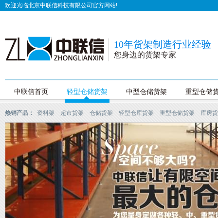
欢迎光临北京中联信科技有限公司官方网站!
10年货架制造行业经验
您身边的货架专家
中联信首页
轻型仓储货架
中型仓储货架
重型仓储
热销产品：
资料架
超市货架
仓储货架
轻型仓库货架
重型仓储货架
库房货