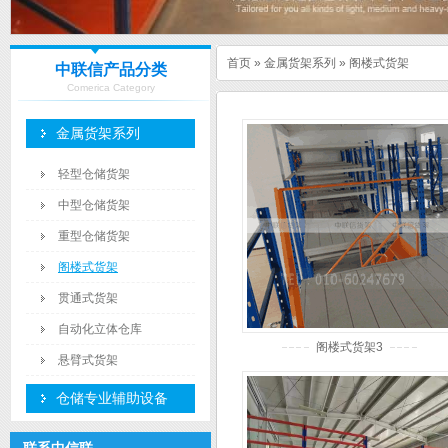
首页
»
金属货架系列
»
阁楼式货架
中联信产品分类
Comerica Category
金属货架系列
轻型仓储货架
中型仓储货架
重型仓储货架
阁楼式货架
贯通式货架
自动化立体仓库
阁楼式货架3
悬臂式货架
仓储专业辅助设备