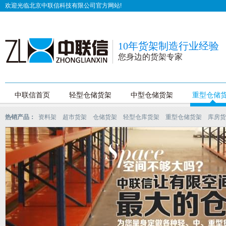
欢迎光临北京中联信科技有限公司官方网站!
10年货架制造行业经验
您身边的货架专家
中联信首页
轻型仓储货架
中型仓储货架
重型仓储
热销产品：
资料架
超市货架
仓储货架
轻型仓库货架
重型仓储货架
库房货