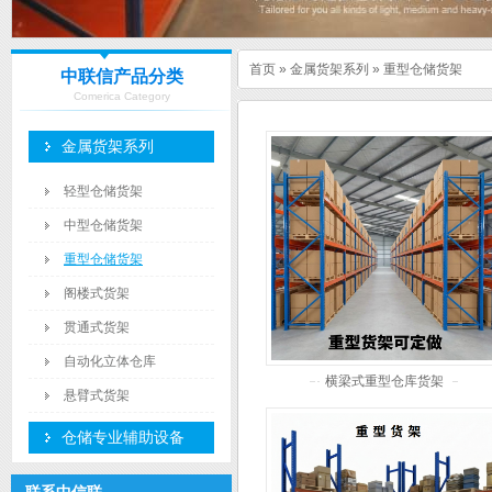
首页
»
金属货架系列
»
重型仓储货架
中联信产品分类
Comerica Category
金属货架系列
轻型仓储货架
中型仓储货架
重型仓储货架
阁楼式货架
贯通式货架
自动化立体仓库
横梁式重型仓库货架
悬臂式货架
仓储专业辅助设备