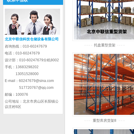
联系中信联
北京中联信科技仓储设备有限公司
托盘重型货架
咨询热线：
010-60247679
电话：
010-60247679
设计部：
010-60247679分机8002
手机：
13683298202
13051528000
E-mail：
60247679@sina.com
517720767@qq.com
邮编：
100076
公司地址：
北京市房山区长阳镇公
议庄村6区
重型库房货架8