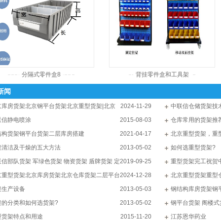
分隔式零件盒8
背挂零件盒和工具架
新闻
京库房货架北京钢平台货架北京重型货架|北京
2024-11-29
中联信仓储货架技
信货架
联信静电喷涂
2015-08-03
仓库常用的货架推
结构货架钢平台货架二层库房搭建
2021-04-17
北京重型货架，重
架清洁及干燥的五大方法
2013-05-02
联信货架
如何选重型货架?
联信部队货架 军绿色货架 物资货架 盾牌货架 定
2019-09-25
重型货架完工祝贺
架
京重型货架北京库房货架北京仓库货架二层平台
2024-12-28
北京重型货架重型
|北京中联信货架
架生产设备
2013-05-03
中联信货架
钢结构库房货架钢
架的分类和如何选货架?
2013-05-02
阁楼平台货架
钢平台货架 阁楼式
型货架特点和用途
2015-11-20
江苏恩华药业