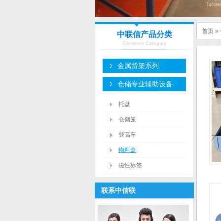
首页
»
中联信产品分类
Comerica Category
金属货架系列
仓储专业辅助设备
托盘
仓储笼
登高车
物料盒
磁性标签
联系中信联