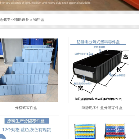
仓储专业辅助设备
»
物料盒
分格式零件盒
防静电零件盒分隔零件盒