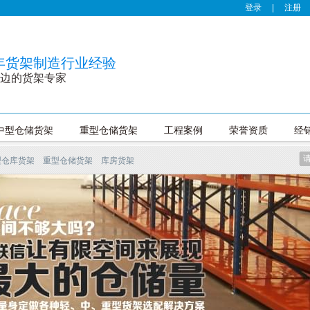
登录
|
注册
0年货架制造行业经验
边的货架专家
中型仓储货架
重型仓储货架
工程案例
荣誉资质
经
型仓库货架
重型仓储货架
库房货架