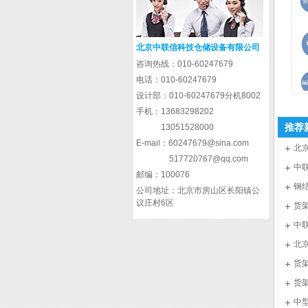
北京中联信科技仓储设备有限公司
咨询热线：
010-60247679
电话：
010-60247679
设计部：
010-60247679分机8002
手机：
13683298202
推荐
13051528000
E-mail：
60247679@sina.com
北
517720767@qq.com
中联
中
邮编：
100076
钢
公司地址：
北京市房山区长阳镇公
议庄村6区
货
中
做货
北
货架
货
货
中