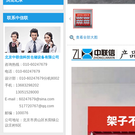
浏览记录
联系中信联
查看全部大图
北京中联信科技仓储设备有限公司
咨询热线：
010-60247679
电话：
010-60247679
设计部：
010-60247679分机8002
手机：
13683298202
13051528000
E-mail：
60247679@sina.com
517720767@qq.com
邮编：
100076
公司地址：
北京市房山区长阳镇公
议庄村6区