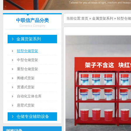
当前位置:
首页
»
金属货架系列
»
轻型仓储
中联信产品分类
Comerica Category
金属货架系列
轻型仓储货架
中型仓储货架
重型仓储货架
阁楼式货架
贯通式货架
自动化立体仓库
悬臂式货架
仓储专业辅助设备