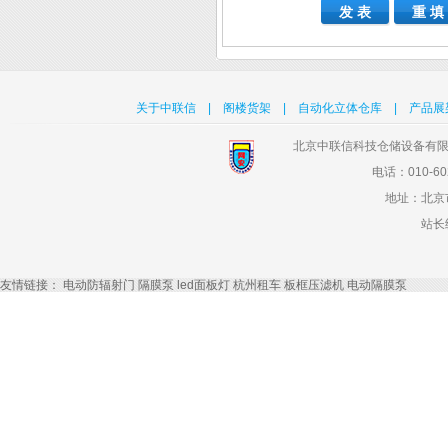
关于中联信
|
阁楼货架
|
自动化立体仓库
|
产品展
北京中联信科技仓储设备有限
电话：010-602
地址：北京
站长
友情链接：
电动防辐射门
隔膜泵
led面板灯
杭州租车
板框压滤机
电动隔膜泵