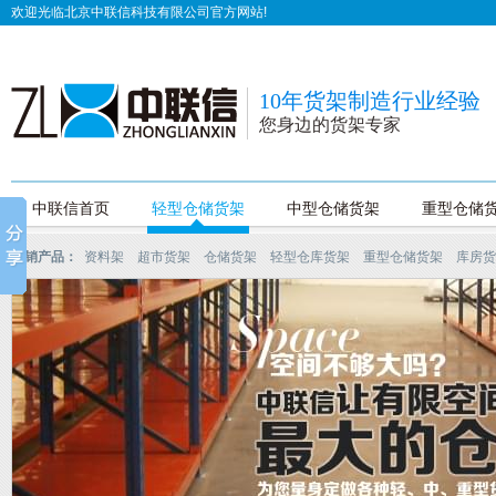
欢迎光临北京中联信科技有限公司官方网站!
10年货架制造行业经验
您身边的货架专家
中联信首页
轻型仓储货架
中型仓储货架
重型仓储
热销产品：
资料架
超市货架
仓储货架
轻型仓库货架
重型仓储货架
库房货