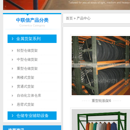
首页
»
产品中心
中联信产品分类
Comerica Category
金属货架系列
轻型仓储货架
中型仓储货架
重型仓储货架
阁楼式货架
贯通式货架
自动化立体仓库
重型轮胎架6
悬臂式货架
仓储专业辅助设备