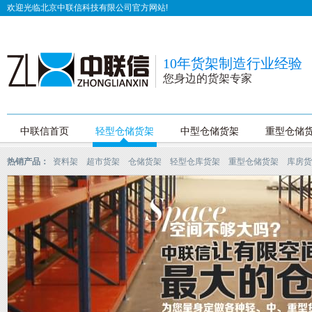
欢迎光临北京中联信科技有限公司官方网站!
10年货架制造行业经验
您身边的货架专家
中联信首页
轻型仓储货架
中型仓储货架
重型仓储
热销产品：
资料架
超市货架
仓储货架
轻型仓库货架
重型仓储货架
库房货