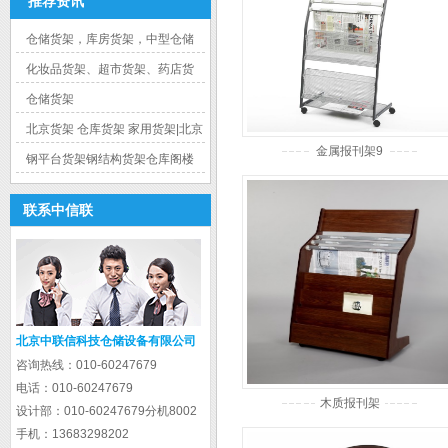
推荐资讯
仓储货架，库房货架，中型仓储
货架的特点和功能
化妆品货架、超市货架、药店货
架、的应用
仓储货架
北京货架 仓库货架 家用货架|北京
金属报刊架9
中联信货架
钢平台货架钢结构货架仓库阁楼
平台货架二层平台货架|北京中联
联系中信联
信货架
北京中联信科技仓储设备有限公司
咨询热线：
010-60247679
电话：
010-60247679
木质报刊架
设计部：
010-60247679分机8002
手机：
13683298202