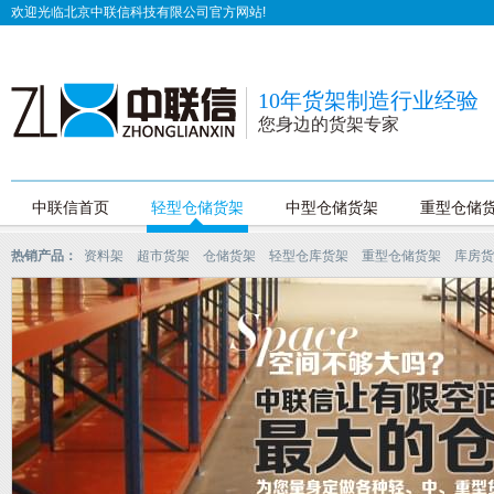
欢迎光临北京中联信科技有限公司官方网站!
10年货架制造行业经验
您身边的货架专家
中联信首页
轻型仓储货架
中型仓储货架
重型仓储
热销产品：
资料架
超市货架
仓储货架
轻型仓库货架
重型仓储货架
库房货