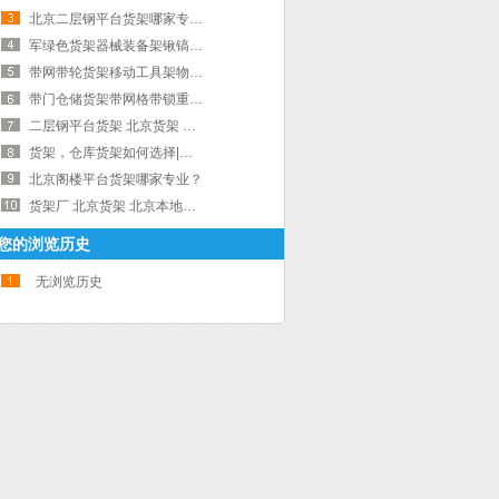
北京二层钢平台货架哪家专业？
军绿色货架器械装备架锹镐架盾牌货架|北京中联信货架
带网带轮货架移动工具架物资收纳架安保用品存放架带门带锁
带门仓储货架带网格带锁重型置物架仓库带轮储物架超市钢制收纳架北京中联信货架
二层钢平台货架 北京货架 仓库隔层货架|北京中联信货架
货架，仓库货架如何选择|北京中联信货架
北京阁楼平台货架哪家专业？
货架厂 北京货架 北京本地货架厂家|北京中联信货架
您的浏览历史
无浏览历史